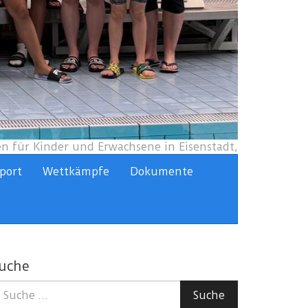
 für Kinder und Erwachsene in Eisenstadt,
port
Wettkämpfe
Dokumente
uche
uche
Suche
ach: