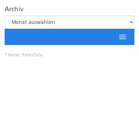
Archiv
Archiv
Schalt
Naviga
Theme:
FirmaSite