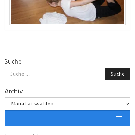
Suche
Suche
Suche
nach:
Archiv
Archiv
Schalt
Naviga