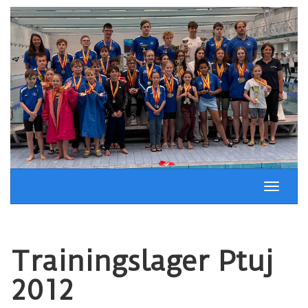
Springe
zum
Inhalt
Schalt
Naviga
Trainingslager Ptuj
2012