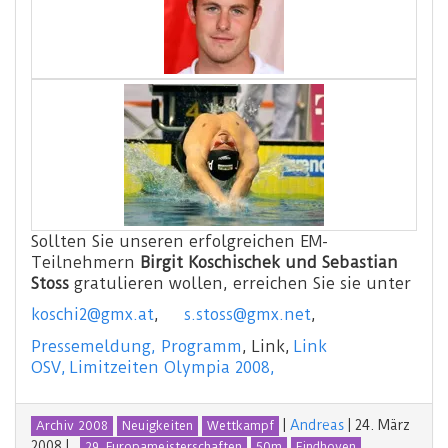
Sollten Sie unseren erfolgreichen EM-
Teilnehmern
Birgit Koschischek und Sebastian
Stoss
gratulieren wollen, erreichen Sie sie unter
koschi2@gmx.at
,
s.stoss@gmx.net
,
Pressemeldung,
Programm
, Link,
Link
OSV,
Limitzeiten Olympia 2008,
|
Andreas
|
24. März
Archiv 2008
Neuigkeiten
Wettkampf
2008
|
29. Europameisterschaften
50m
Eindhoven