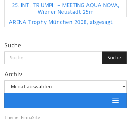
25. INT. TRIUMPH – MEETING AQUA NOVA,
Wiener Neustadt 25m
ARENA Trophy München 2008, abgesagt
Suche
Suche
Suche
nach:
Archiv
Archiv
Schalt
Naviga
Theme:
FirmaSite