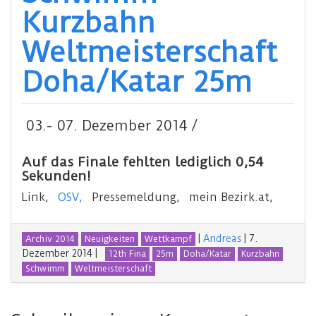
Kurzbahn
Weltmeisterschaft
Doha/Katar 25m
03.- 07. Dezember 2014 /
Auf das Finale fehlten lediglich 0,54
Sekunden!
Link,
OSV,
Pressemeldung, mein Bezirk.at,
|
Andreas
|
7.
Archiv 2014
Neuigkeiten
Wettkampf
Dezember 2014
|
12th Fina
25m
Doha/Katar
Kurzbahn
Schwimm
Weltmeisterschaft