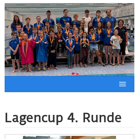
Springe
zum
Inhalt
Schalt
Naviga
Lagencup 4. Runde