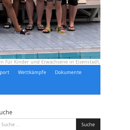
 für Kinder und Erwachsene in Eisenstadt,
port
Wettkämpfe
Dokumente
uche
uche
Suche
ach: