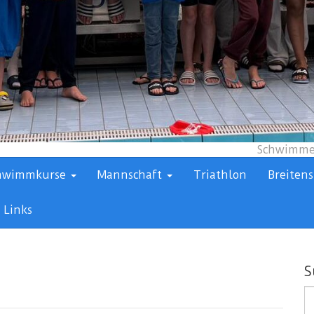
Schwimmen
hwimmkurse
Mannschaft
Triathlon
Breitens
Links
S
S
n