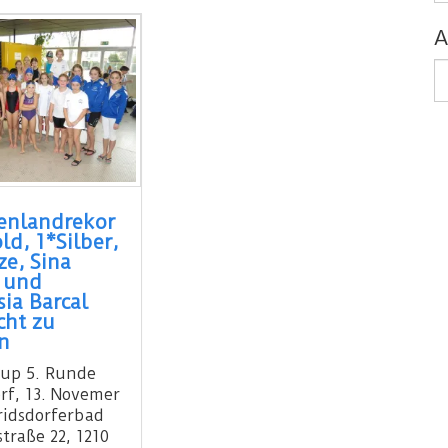
A
A
enlandrekor
ld, 1*Silber,
e, Sina
 und
ia Barcal
cht zu
n
up 5. Runde
orf, 13. Novemer
oridsdorferbad
traße 22, 1210