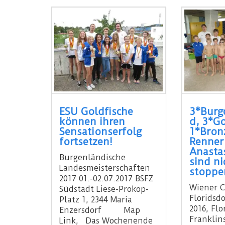
ESU Goldfische
3*Burg
können ihren
d, 3*Go
Sensationserfolg
1*Bronz
fortsetzen!
Renner
Anastas
Burgenländische
sind ni
Landesmeisterschaften
stoppe
2017 01.-02.07.2017 BSFZ
Wiener C
Südstadt Liese-Prokop-
Floridsd
Platz 1, 2344 Maria
2016, Fl
Enzersdorf Map
Franklins
Link, Das Wochenende