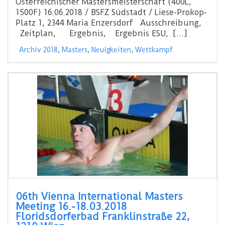
Österreichischer Mastersmeisterschaft (400L,
1500F) 16.06.2018 / BSFZ Südstadt / Liese-Prokop-
Platz 1, 2344 Maria Enzersdorf Ausschreibung,
Zeitplan, Ergebnis, Ergebnis ESU, […]
Archiv 2018
,
Masters
,
Neuigkeiten
,
Wettkampf
06th Vienna International Masters
Meeting 16.-18.03.2018
Floridsdorferbad Franklinstraße 22,