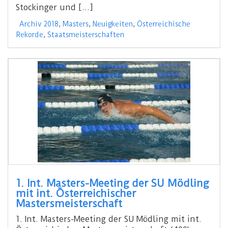
Stockinger und […]
Archiv 2018
,
Masters
,
Neuigkeiten
,
Österreichische
Rekorde
,
Staatsmeisterschaften
1. Int. Masters-Meeting der SU Mödling
mit int. Österreichischer
Mastersmeisterschaft
1. Int. Masters-Meeting der SU Mödling mit int.