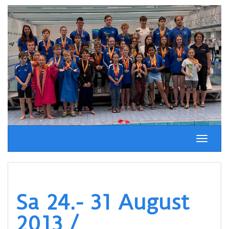
Springe
zum
Inhalt
Schalt
Naviga
Sa 24.- 31 August
2013 /