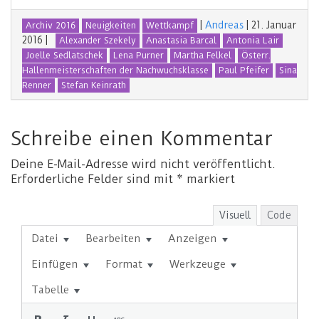
|
Andreas
|
21. Januar
Archiv 2016
Neuigkeiten
Wettkampf
2016
|
Alexander Szekely
Anastasia Barcal
Antonia Lair
Joelle Sedlatschek
Lena Purner
Martha Felkel
Österr.
Hallenmeisterschaften der Nachwuchsklasse
Paul Pfeifer
Sina
Renner
Stefan Keinrath
Schreibe einen Kommentar
Deine E-Mail-Adresse wird nicht veröffentlicht.
Erforderliche Felder sind mit
*
markiert
Visuell
Code
Datei
Bearbeiten
Anzeigen
Einfügen
Format
Werkzeuge
Tabelle