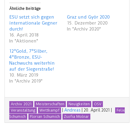
Ähnliche Beiträge
ESU setzt sich gegen
Graz und Györ 2020
internationale Gegner
15. Dezember 2020
durch!
In "Archiv 2020"
16. April 2018
In "Aktionen"
12*Gold, 7*Silber,
4*Bronze, ESU-
Nachwuchs weiterhin
auf der Siegerstraße!
10. März 2019
In "Archiv 2019"
Archiv 2021
Meisterschaften
Neuigkeiten
OSV
|
Andreas
|
20. April 2021
|
Veranstaltung
Wettkampf
Felix
Schumich
Florian Schumich
Zsofia Molnar