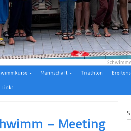
Schwimmen
hwimmkurse
Mannschaft
Triathlon
Breitens
Links
S
chwimm – Meeting
S
n