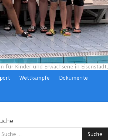
 für Kinder und Erwachsene in Eisenstadt,
port
Wettkämpfe
Dokumente
uche
uche
Suche
ach: