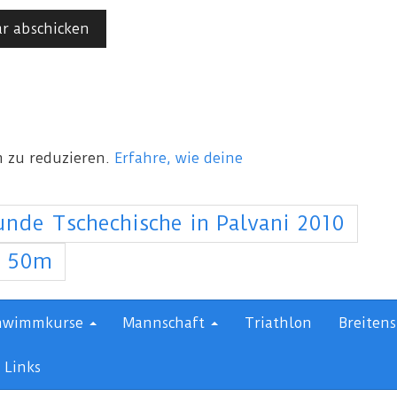
 zu reduzieren.
Erfahre, wie deine
unde Tschechische in Palvani 2010
s 50m
hwimmkurse
Mannschaft
Triathlon
Breitens
Links