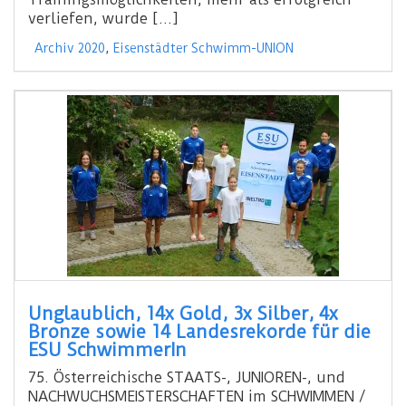
verliefen, wurde […]
Archiv 2020
,
Eisenstädter Schwimm-UNION
Unglaublich, 14x Gold, 3x Silber, 4x
Bronze sowie 14 Landesrekorde für die
ESU SchwimmerIn
75. Österreichische STAATS-, JUNIOREN-, und
NACHWUCHSMEISTERSCHAFTEN im SCHWIMMEN /