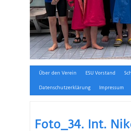
Über den Verein
ESU Vorstand
Sc
Datenschutzerklärung
Impressum
Foto_34. Int. N