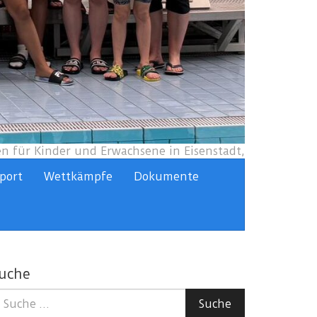
 für Kinder und Erwachsene in Eisenstadt,
port
Wettkämpfe
Dokumente
uche
uche
Suche
ach: