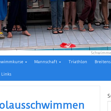
Schwimmen
hwimmkurse
Mannschaft
Triathlon
Breitens
Links
S
ikolausschwimmen
S
n