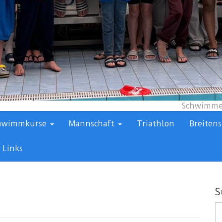
Schwimmen
hwimmkurse
Mannschaft
Triathlon
Breitens
Links
S
S
n