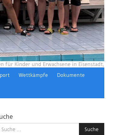
 für Kinder und Erwachsene in Eisenstadt,
port
Wettkämpfe
Dokumente
uche
uche
Suche
ach: